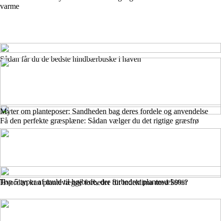
varme
Sådan får du de bedste hindbærbuske i haven
Myter om planteposer: Sandheden bag deres fordele og anvendelse
Få den perfekte græsplæne: Sådan vælger du det rigtige græsfrø
Top 5 typer af muld til højbede, der forbedrer plantevæksten
Hvordan kan plantevægge forbedre dit indeklima med 50%?