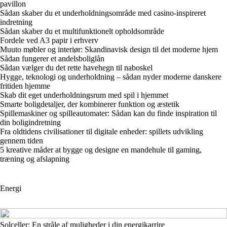
pavillon
Sådan skaber du et underholdningsområde med casino-inspireret
indretning
Sådan skaber du et multifunktionelt opholdsområde
Fordele ved A3 papir i erhverv
Muuto møbler og interiør: Skandinavisk design til det moderne hjem
Sådan fungerer et andelsboliglån
Sådan vælger du det rette havehegn til naboskel
Hygge, teknologi og underholdning – sådan nyder moderne danskere
fritiden hjemme
Skab dit eget underholdningsrum med spil i hjemmet
Smarte boligdetaljer, der kombinerer funktion og æstetik
Spillemaskiner og spilleautomater: Sådan kan du finde inspiration til
din boligindretning
Fra oldtidens civilisationer til digitale enheder: spillets udvikling
gennem tiden
5 kreative måder at bygge og designe en mandehule til gaming,
træning og afslapning
Energi
Solceller: En stråle af muligheder i din energikarrire