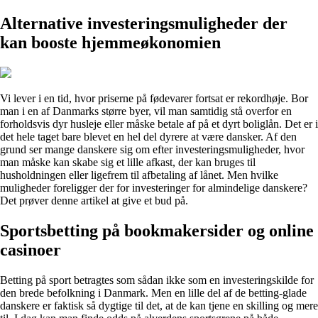
Alternative investeringsmuligheder der
kan booste hjemmeøkonomien
Vi lever i en tid, hvor priserne på fødevarer fortsat er rekordhøje. Bor
man i en af Danmarks større byer, vil man samtidig stå overfor en
forholdsvis dyr husleje eller måske betale af på et dyrt boliglån. Det er i
det hele taget bare blevet en hel del dyrere at være dansker. Af den
grund ser mange danskere sig om efter investeringsmuligheder, hvor
man måske kan skabe sig et lille afkast, der kan bruges til
husholdningen eller ligefrem til afbetaling af lånet. Men hvilke
muligheder foreligger der for investeringer for almindelige danskere?
Det prøver denne artikel at give et bud på.
Sportsbetting på bookmakersider og online
casinoer
Betting på sport betragtes som sådan ikke som en investeringskilde for
den brede befolkning i Danmark. Men en lille del af de betting-glade
danskere er faktisk så dygtige til det, at de kan tjene en skilling og mere