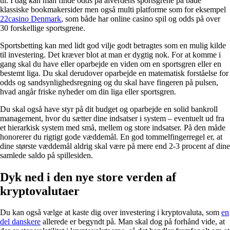
til. I dag kan man finde odds på alverdens sportsgrene på både
klassiske bookmakersider men også multi platforme som for eksempel
22casino Denmark
, som både har online casino spil og odds på over
30 forskellige sportsgrene.
Sportsbetting kan med lidt god vilje godt betragtes som en mulig kilde
til investering. Det kræver blot at man er dygtig nok. For at komme i
gang skal du have eller oparbejde en viden om en sportsgren eller en
bestemt liga. Du skal derudover oparbejde en matematisk forståelse for
odds og sandsynlighedsregning og du skal have fingeren på pulsen,
hvad angår friske nyheder om din liga eller sportsgren.
Du skal også have styr på dit budget og oparbejde en solid bankroll
management, hvor du sætter dine indsatser i system – eventuelt ud fra
et hierarkisk system med små, mellem og store indsatser. På den måde
honorerer du rigtigt gode væddemål. En god tommelfingerregel er, at
dine største væddemål aldrig skal være på mere end 2-3 procent af dine
samlede saldo på spillesiden.
Dyk ned i den nye store verden af
kryptovalutaer
Du kan også vælge at kaste dig over investering i kryptovaluta, som
en
del danskere
allerede er begyndt på. Man skal dog på forhånd vide, at