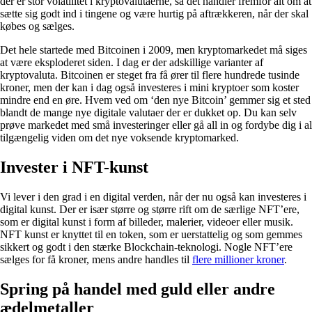
der er stor volatilitet i kryptovalutaerne, så det handler fremfor alt om at
sætte sig godt ind i tingene og være hurtig på aftrækkeren, når der skal
købes og sælges.
Det hele startede med Bitcoinen i 2009, men kryptomarkedet må siges
at være eksploderet siden. I dag er der adskillige varianter af
kryptovaluta. Bitcoinen er steget fra få ører til flere hundrede tusinde
kroner, men der kan i dag også investeres i mini kryptoer som koster
mindre end en øre. Hvem ved om ‘den nye Bitcoin’ gemmer sig et sted
blandt de mange nye digitale valutaer der er dukket op. Du kan selv
prøve markedet med små investeringer eller gå all in og fordybe dig i al
tilgængelig viden om det nye voksende kryptomarked.
Invester i NFT-kunst
Vi lever i den grad i en digital verden, når der nu også kan investeres i
digital kunst. Der er især større og større rift om de særlige NFT’ere,
som er digital kunst i form af billeder, malerier, videoer eller musik.
NFT kunst er knyttet til en token, som er uerstattelig og som gemmes
sikkert og godt i den stærke Blockchain-teknologi. Nogle NFT’ere
sælges for få kroner, mens andre handles til
flere millioner kroner
.
Spring på handel med guld eller andre
ædelmetaller