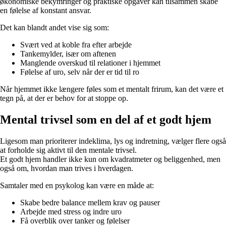
økonomiske bekymringer og praktiske opgaver kan tilsammen skabe
en følelse af konstant ansvar.
Det kan blandt andet vise sig som:
Svært ved at koble fra efter arbejde
Tankemylder, især om aftenen
Manglende overskud til relationer i hjemmet
Følelse af uro, selv når der er tid til ro
Når hjemmet ikke længere føles som et mentalt frirum, kan det være et
tegn på, at der er behov for at stoppe op.
Mental trivsel som en del af et godt hjem
Ligesom man prioriterer indeklima, lys og indretning, vælger flere også
at forholde sig aktivt til den mentale trivsel.
Et godt hjem handler ikke kun om kvadratmeter og beliggenhed, men
også om, hvordan man trives i hverdagen.
Samtaler med en psykolog kan være en måde at:
Skabe bedre balance mellem krav og pauser
Arbejde med stress og indre uro
Få overblik over tanker og følelser