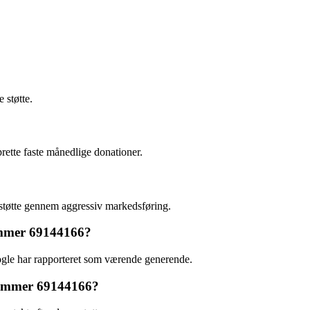
 støtte.
rette faste månedlige donationer.
t støtte gennem aggressiv markedsføring.
nummer 69144166?
gle har rapporteret som værende generende.
nnummer 69144166?