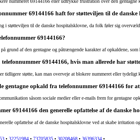
okere nummeret 69144166 eller udtrykke frustration over den gentagne ko
onnummer 69144166 haft for støtteviljen til de danske 
i støtteviljen til de danske hospitalsklovne, da folk føler sig overvæl
e telefonnummer 69144166?
 på grund af den gentagne og påtrængende karakter af opkaldene, som h
telefonnummer 69144166, hvis man allerede har støtte
 tidligere støtte, kan man overveje at blokere nummeret eller tydeligt
 de gentagne opkald fra telefonnummer 69144166 for at s
ommunikation såsom sociale medier eller e-mails frem for gentagne opka
er 69144166 den generelle opfattelse af de danske ho
le opfattelse af de danske hospitalsklovne ved at skabe irritation og m
53
•
32251984
•
73705835
•
30208468
•
36396334
•