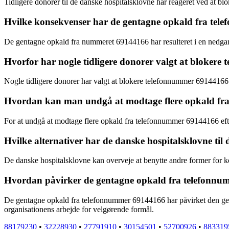
Tidligere donorer til de danske hospitalsklovne har reageret ved at bl
Hvilke konsekvenser har de gentagne opkald fra telef
De gentagne opkald fra nummeret 69144166 har resulteret i en nedgang 
Hvorfor har nogle tidligere donorer valgt at bloker
Nogle tidligere donorer har valgt at blokere telefonnummer 69144166
Hvordan kan man undgå at modtage flere opkald fra 
For at undgå at modtage flere opkald fra telefonnummer 69144166 efter
Hvilke alternativer har de danske hospitalsklovne til
De danske hospitalsklovne kan overveje at benytte andre former for k
Hvordan påvirker de gentagne opkald fra telefonnumm
De gentagne opkald fra telefonnummer 69144166 har påvirket den generel
organisationens arbejde for velgørende formål.
88179230
•
32228930
•
27791910
•
30154501
•
52700926
•
883319