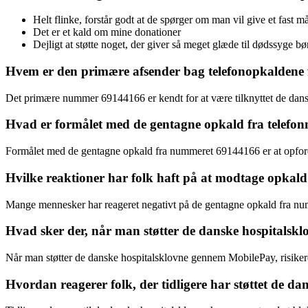
Helt flinke, forstår godt at de spørger om man vil give et fast 
Det er et kald om mine donationer
Dejligt at støtte noget, der giver så meget glæde til dødssyge bø
Hvem er den primære afsender bag telefonopkaldene
Det primære nummer 69144166 er kendt for at være tilknyttet de danske 
Hvad er formålet med de gentagne opkald fra telef
Formålet med de gentagne opkald fra nummeret 69144166 er at opfordre
Hvilke reaktioner har folk haft på at modtage opka
Mange mennesker har reageret negativt på de gentagne opkald fra numme
Hvad sker der, når man støtter de danske hospitals
Når man støtter de danske hospitalsklovne gennem MobilePay, risike
Hvordan reagerer folk, der tidligere har støttet de 