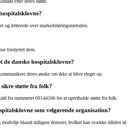
ntakt efter deres støtte.
hospitalsklovne?
det og irriterede over markedsføringsmetoden.
ar forstyrret dem.
t de danske hospitalsklovne?
 kommunikere deres ønske om ikke at blive ringet op.
ikre støtte fra folk?
ld fra nummeret 69144166 for at opretholde støtte fra folk.
spitalsklovne som velgørende organisation?
odvilje blandt tidligere donorer, hvilket kan svække tilliden til