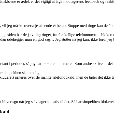
lsklovne er ædel, er det vigtigt at tage modtagerens feedback og reakti
e, vil jeg måske overveje at sende et beløb. Stoppe med ringe kan de åbe
Lige siden har de jævnligt ringet, fra forskellige telefonnumre – bloker
dan ødelægger man en god sag… Jeg støtter nå jeg kan, ikke fordi jeg b
nt i perioder, så jeg har blokeret nummeret. Som andre skriver – det er i
 er simpelthen skammeligt.
uderet) irriteres over de mange telefonopkald, men de tager det ikke til
 bliver sgu når jeg selv tager initiativ til det. Så har simpelthen bloke
pkald