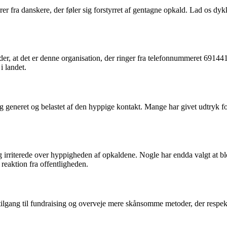
ra danskere, der føler sig forstyrret af gentagne opkald. Lad os dykk
r, at det er denne organisation, der ringer fra telefonnummeret 691441
i landet.
g generet og belastet af den hyppige kontakt. Mange har givet udtryk for
irriterede over hyppigheden af opkaldene. Nogle har endda valgt at blo
 reaktion fra offentligheden.
tilgang til fundraising og overveje mere skånsomme metoder, der respe