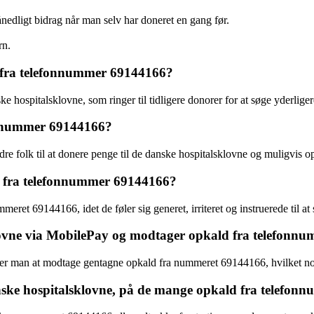
månedligt bidrag når man selv har doneret en gang før.
rn.
 fra telefonnummer 69144166?
hospitalsklovne, som ringer til tidligere donorer for at søge yderligere
onnummer 69144166?
 folk til at donere penge til de danske hospitalsklovne og muligvis op
ld fra telefonnummer 69144166?
ret 69144166, idet de føler sig generet, irriteret og instruerede til a
klovne via MobilePay og modtager opkald fra telefon
rer man at modtage gentagne opkald fra nummeret 69144166, hvilket no
danske hospitalsklovne, på de mange opkald fra telefo