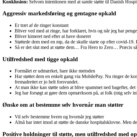
Konklusion:
Selvom intentionen med at samle støtte til Danish Hospita
Aggressiv markedsføring og gentagne opkald
Er træt af de ringer konstant
Bliver ved med at ringe, har forklaret, hvis og når jeg har peng
Bliver kimeret ned efter at have doneret
Støttede dem med en mp, da de skulle starte op efter covid-19. 
Så er det slut med at støtte dem… Fra Hero to Zero… Præcis så
Utilfredshed med tigge opkald
Formålet er udmærket, bare ikke metoden
Har støttet dem en enkelt gang via MobilePay. Nu ringer de konsta
fremadrettet er jo helt forsvundet.
At man ikke kan støtte uden at blive spammet ned bagefter, det
Jeg har forsøgt at gøre dem opmærksom på, at folk (mig selv inkl
Ønske om at bestemme selv hvornår man støtter
Vil selv bestemme hvem og hvornår jeg støtter
Altså har intet imod at støtte de danske hospitalsklovne. Men det
Positive holdninger til støtte, men utilfredshed med o