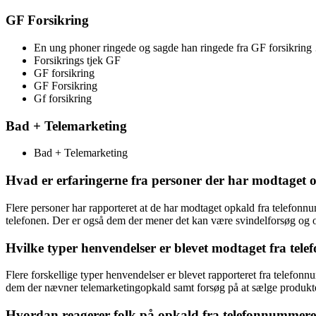
GF Forsikring
En ung phoner ringede og sagde han ringede fra GF forsikring
Forsikrings tjek GF
GF forsikring
GF Forsikring
Gf forsikring
Bad + Telemarketing
Bad + Telemarketing
Hvad er erfaringerne fra personer der har modtaget
Flere personer har rapporteret at de har modtaget opkald fra telefon
telefonen. Der er også dem der mener det kan være svindelforsøg og op
Hvilke typer henvendelser er blevet modtaget fra te
Flere forskellige typer henvendelser er blevet rapporteret fra telefon
dem der nævner telemarketingopkald samt forsøg på at sælge produkte
Hvordan reagerer folk på opkald fra telefonnummer