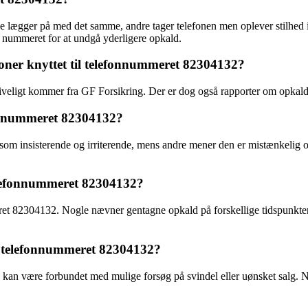
 lægger på med det samme, andre tager telefonen men oplever stilhed i
re nummeret for at undgå yderligere opkald.
ioner knyttet til telefonnummeret 82304132?
iveligt kommer fra GF Forsikring. Der er dog også rapporter om opkal
onnummeret 82304132?
 insisterende og irriterende, mens andre mener den er mistænkelig og 
elefonnummeret 82304132?
t 82304132. Nogle nævner gentagne opkald på forskellige tidspunkter, m
fra telefonnummeret 82304132?
2 kan være forbundet med mulige forsøg på svindel eller uønsket salg. 