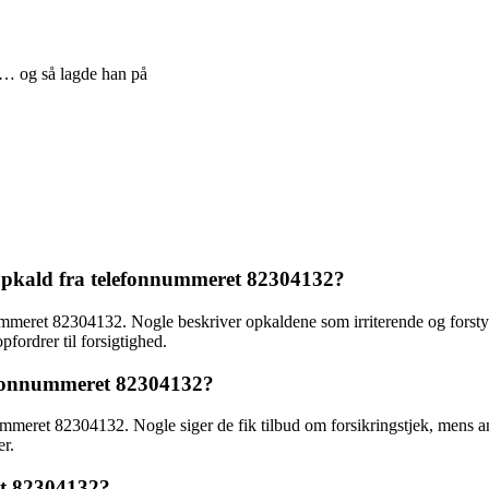
 … og så lagde han på
 opkald fra telefonnummeret 82304132?
nummeret 82304132. Nogle beskriver opkaldene som irriterende og forsty
fordrer til forsigtighed.
lefonnummeret 82304132?
nummeret 82304132. Nogle siger de fik tilbud om forsikringstjek, mens an
r.
et 82304132?