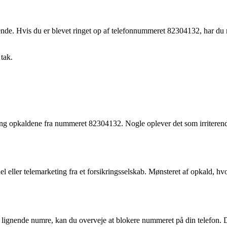
nde. Hvis du er blevet ringet op af telefonnummeret 82304132, har du m
 tak.
kring opkaldene fra nummeret 82304132. Nogle oplever det som irriteren
del eller telemarketing fra et forsikringsselskab. Mønsteret af opkald, hv
ignende numre, kan du overveje at blokere nummeret på din telefon. Du