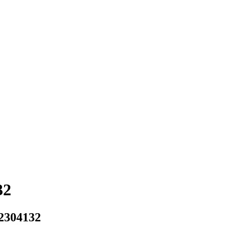
32
2304132