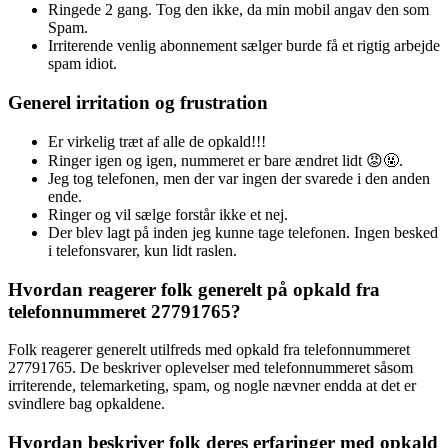
Ringede 2 gang. Tog den ikke, da min mobil angav den som
Spam.
Irriterende venlig abonnement sælger burde få et rigtig arbejde
spam idiot.
Generel irritation og frustration
Er virkelig træt af alle de opkald!!!
Ringer igen og igen, nummeret er bare ændret lidt 😡🤬.
Jeg tog telefonen, men der var ingen der svarede i den anden
ende.
Ringer og vil sælge forstår ikke et nej.
Der blev lagt på inden jeg kunne tage telefonen. Ingen besked
i telefonsvarer, kun lidt raslen.
Hvordan reagerer folk generelt på opkald fra
telefonnummeret 27791765?
Folk reagerer generelt utilfreds med opkald fra telefonnummeret
27791765. De beskriver oplevelser med telefonnummeret såsom
irriterende, telemarketing, spam, og nogle nævner endda at det er
svindlere bag opkaldene.
Hvordan beskriver folk deres erfaringer med opkald