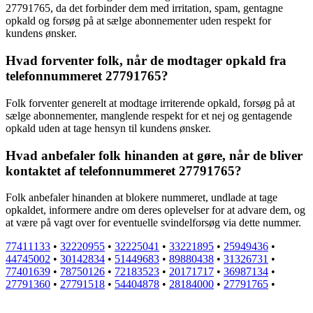
27791765, da det forbinder dem med irritation, spam, gentagne
opkald og forsøg på at sælge abonnementer uden respekt for
kundens ønsker.
Hvad forventer folk, når de modtager opkald fra
telefonnummeret 27791765?
Folk forventer generelt at modtage irriterende opkald, forsøg på at
sælge abonnementer, manglende respekt for et nej og gentagende
opkald uden at tage hensyn til kundens ønsker.
Hvad anbefaler folk hinanden at gøre, når de bliver
kontaktet af telefonnummeret 27791765?
Folk anbefaler hinanden at blokere nummeret, undlade at tage
opkaldet, informere andre om deres oplevelser for at advare dem, og
at være på vagt over for eventuelle svindelforsøg via dette nummer.
77411133
•
32220955
•
32225041
•
33221895
•
25949436
•
44745002
•
30142834
•
51449683
•
89880438
•
31326731
•
77401639
•
78750126
•
72183523
•
20171717
•
36987134
•
27791360
•
27791518
•
54404878
•
28184000
•
27791765
•