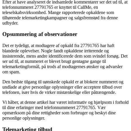
Efter at have analyseret de indsamlede kommentarer ser det ud til, at
telefonnummeret 27791765 er knyttet til CallMe, en
teleselskabsvirksomhed. Mange rapporterede opkaldene som
tilhørende telemarketingkampagner og salgsfremstød fra denne
udbyder.
Opsummering af observationer
Det er tydeligt, at modtagere af opkald fra 27791765 har haft
blandede oplevelser. Nogle fandt opkaldene irriterende og
insisterende, mens andre identificerede dem som svindel forsøg. Det
ser ud til, at nummeret er blevet brugt gentagne gange til
telemarketingformål, på trods af modtagernes ønsker og advarsler
om spam.
Den bedste tilgang til uønskede opkald er at blokere nummeret og
undlade at give personlige oplysninger eller acceptere tilbud over
telefonen, især hvis de virker mistænkelige eller påtrængende.
Vi håber, at denne artikel har været informativ og hjælpsom i forhold
til dine erfaringer med telefonnummeret 27791765. Vær
opmærksom på dine rettigheder som forbruger og beskyt dine
personlige oplysninger.
Telemarketing tilbud