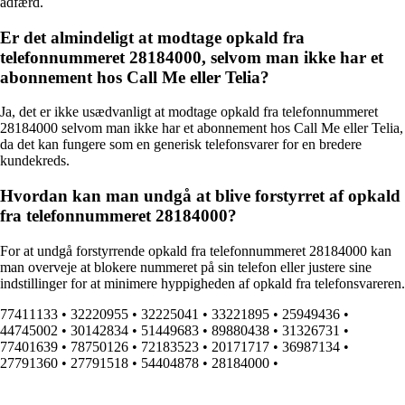
adfærd.
Er det almindeligt at modtage opkald fra
telefonnummeret 28184000, selvom man ikke har et
abonnement hos Call Me eller Telia?
Ja, det er ikke usædvanligt at modtage opkald fra telefonnummeret
28184000 selvom man ikke har et abonnement hos Call Me eller Telia,
da det kan fungere som en generisk telefonsvarer for en bredere
kundekreds.
Hvordan kan man undgå at blive forstyrret af opkald
fra telefonnummeret 28184000?
For at undgå forstyrrende opkald fra telefonnummeret 28184000 kan
man overveje at blokere nummeret på sin telefon eller justere sine
indstillinger for at minimere hyppigheden af opkald fra telefonsvareren.
77411133
•
32220955
•
32225041
•
33221895
•
25949436
•
44745002
•
30142834
•
51449683
•
89880438
•
31326731
•
77401639
•
78750126
•
72183523
•
20171717
•
36987134
•
27791360
•
27791518
•
54404878
•
28184000
•