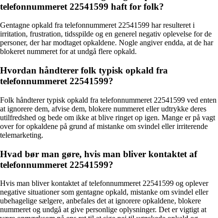
telefonnummeret 22541599 haft for folk?
Gentagne opkald fra telefonnummeret 22541599 har resulteret i
irritation, frustration, tidsspilde og en generel negativ oplevelse for de
personer, der har modtaget opkaldene. Nogle angiver endda, at de har
blokeret nummeret for at undgå flere opkald.
Hvordan håndterer folk typisk opkald fra
telefonnummeret 22541599?
Folk håndterer typisk opkald fra telefonnummeret 22541599 ved enten
at ignorere dem, afvise dem, blokere nummeret eller udtrykke deres
utilfredshed og bede om ikke at blive ringet op igen. Mange er på vagt
over for opkaldene på grund af mistanke om svindel eller irriterende
telemarketing.
Hvad bør man gøre, hvis man bliver kontaktet af
telefonnummeret 22541599?
Hvis man bliver kontaktet af telefonnummeret 22541599 og oplever
negative situationer som gentagne opkald, mistanke om svindel eller
ubehagelige sælgere, anbefales det at ignorere opkaldene, blokere
nummeret og undgå at give personlige oplysninger. Det er vigtigt at