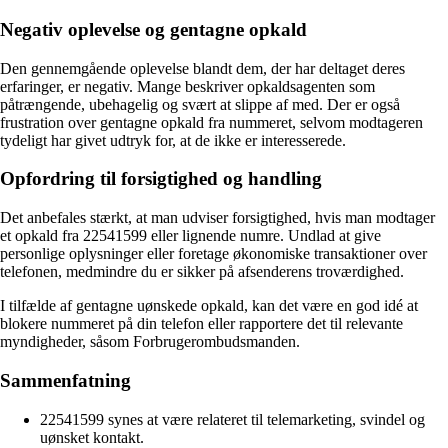
Negativ oplevelse og gentagne opkald
Den gennemgående oplevelse blandt dem, der har deltaget deres
erfaringer, er negativ. Mange beskriver opkaldsagenten som
påtrængende, ubehagelig og svært at slippe af med. Der er også
frustration over gentagne opkald fra nummeret, selvom modtageren
tydeligt har givet udtryk for, at de ikke er interesserede.
Opfordring til forsigtighed og handling
Det anbefales stærkt, at man udviser forsigtighed, hvis man modtager
et opkald fra 22541599 eller lignende numre. Undlad at give
personlige oplysninger eller foretage økonomiske transaktioner over
telefonen, medmindre du er sikker på afsenderens troværdighed.
I tilfælde af gentagne uønskede opkald, kan det være en god idé at
blokere nummeret på din telefon eller rapportere det til relevante
myndigheder, såsom Forbrugerombudsmanden.
Sammenfatning
22541599 synes at være relateret til telemarketing, svindel og
uønsket kontakt.