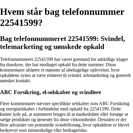
Hvem står bag telefonnummer
22541599?
Bag telefonnummeret 22541599: Svindel,
telemarketing og uønskede opkald
Telefonnummeret 22541599 har været genstand for adskillige klager
fra danskere, der har modtaget opkald fra dette nummer. Disse
kommentarer afslører et mønster af ubehagelige oplevelser, hvor
opkaldene synes at være relateret til svindel, telemarketing og generelt
uønsket kontakt.
ABC Forsikring, el-selskaber og svindlere
Flere kommentarer nævner specifikke selskaber som ABC Forsikring
og energiselskaber i forbindelse med opkald fra 22541599. Dette
kunne tyde på, at nummeret bruges til at markedsføre eller forsøge at
sælge produkter og tjenester fra disse virksomheder. Desuden er der
flere advarsler om potentielle svindelforsøg, hvor opkaldene er blevet
beskrevet som mistænkelige eller bedrageriske.