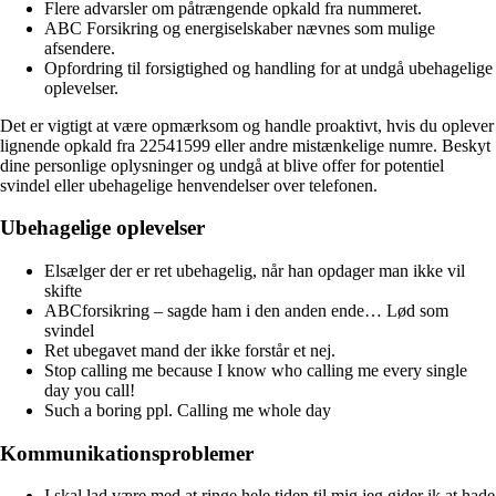
Flere advarsler om påtrængende opkald fra nummeret.
ABC Forsikring og energiselskaber nævnes som mulige
afsendere.
Opfordring til forsigtighed og handling for at undgå ubehagelige
oplevelser.
Det er vigtigt at være opmærksom og handle proaktivt, hvis du oplever
lignende opkald fra 22541599 eller andre mistænkelige numre. Beskyt
dine personlige oplysninger og undgå at blive offer for potentiel
svindel eller ubehagelige henvendelser over telefonen.
Ubehagelige oplevelser
Elsælger der er ret ubehagelig, når han opdager man ikke vil
skifte
ABCforsikring – sagde ham i den anden ende… Lød som
svindel
Ret ubegavet mand der ikke forstår et nej.
Stop calling me because I know who calling me every single
day you call!
Such a boring ppl. Calling me whole day
Kommunikationsproblemer
I skal lad være med at ringe hele tiden til mig jeg gider ik at hade