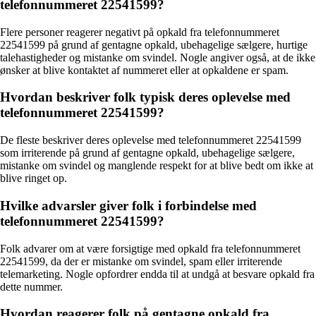
telefonnummeret 22541599?
Flere personer reagerer negativt på opkald fra telefonnummeret
22541599 på grund af gentagne opkald, ubehagelige sælgere, hurtige
talehastigheder og mistanke om svindel. Nogle angiver også, at de ikke
ønsker at blive kontaktet af nummeret eller at opkaldene er spam.
Hvordan beskriver folk typisk deres oplevelse med
telefonnummeret 22541599?
De fleste beskriver deres oplevelse med telefonnummeret 22541599
som irriterende på grund af gentagne opkald, ubehagelige sælgere,
mistanke om svindel og manglende respekt for at blive bedt om ikke at
blive ringet op.
Hvilke advarsler giver folk i forbindelse med
telefonnummeret 22541599?
Folk advarer om at være forsigtige med opkald fra telefonnummeret
22541599, da der er mistanke om svindel, spam eller irriterende
telemarketing. Nogle opfordrer endda til at undgå at besvare opkald fra
dette nummer.
Hvordan reagerer folk på gentagne opkald fra