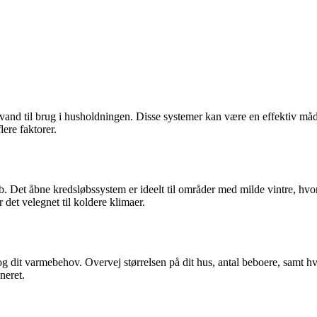
t vand til brug i husholdningen. Disse systemer kan være en effektiv 
ere faktorer.
b. Det åbne kredsløbssystem er ideelt til områder med milde vintre, hv
det velegnet til koldere klimaer.
 og dit varmebehov. Overvej størrelsen på dit hus, antal beboere, samt h
neret.