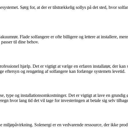
esystemet. Sørg for, at der er tilstrækkelig sollys på det sted, hvor solf
akuumrør. Flade solfangere er ofte billigere og lettere at installere, m
passer til dine behov.
essionel hjælp. Det er vigtigt at vælge en erfaren installatør, der kan s
ige eftersyn og rengøring af solfangere kan forlænge systemets levetid.
lse, type og installationsomkostninger. Det er vigtigt at lave en grund
egn hvor lang tid det vil tage for investeringen at betale sig selv tilbage
e miljøpåvirkning. Solenergi er en vedvarende ressource, der ikke produ