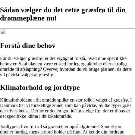
Sådan vælger du det rette græsfrø til din
drømmeplæne nu!
Forstå dine behov
Før du vælger græsfrø, er det vigtigt at forstå, hvad dine specifikke
behov er. Skal plænen være et sted for leg og aktivitet eller et roligt
område til afslapning? Overvej hvordan du vil bruge plænen, da dette
vil påvirke valget af græsfrø.
Klimaforhold og jordtype
Klimaforholdene i dit område spiller en stor rolle i valget af græsfrø. I
Danmark har vi forskellige zoner, som kan påvirke, hvilke typer græs
der trives bedst. Derfor er det en god idé at vælge frø, der er tilpasset
det specifikke klima i dit lokalområde.
Jordtypen, hvor du vil så græsset, er også afgørende. Sandet jord
dræner hurtigt, mens lerjord holder på fugt. At kende din jordtype