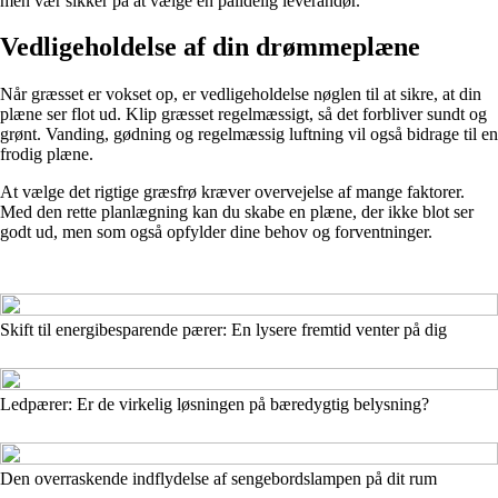
men vær sikker på at vælge en pålidelig leverandør.
Vedligeholdelse af din drømmeplæne
Når græsset er vokset op, er vedligeholdelse nøglen til at sikre, at din
plæne ser flot ud. Klip græsset regelmæssigt, så det forbliver sundt og
grønt. Vanding, gødning og regelmæssig luftning vil også bidrage til en
frodig plæne.
At vælge det rigtige græsfrø kræver overvejelse af mange faktorer.
Med den rette planlægning kan du skabe en plæne, der ikke blot ser
godt ud, men som også opfylder dine behov og forventninger.
Skift til energibesparende pærer: En lysere fremtid venter på dig
Ledpærer: Er de virkelig løsningen på bæredygtig belysning?
Den overraskende indflydelse af sengebordslampen på dit rum