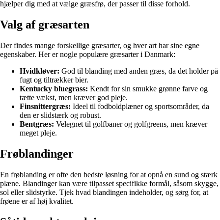
hjælper dig med at vælge græsfrø, der passer til disse forhold.
Valg af græsarten
Der findes mange forskellige græsarter, og hver art har sine egne
egenskaber. Her er nogle populære græsarter i Danmark:
Hvidkløver:
God til blanding med anden græs, da det holder på
fugt og tiltrækker bier.
Kentucky bluegrass:
Kendt for sin smukke grønne farve og
tætte vækst, men kræver god pleje.
Finsnittergræs:
Ideel til fodboldplæner og sportsområder, da
den er slidstærk og robust.
Bentgræs:
Velegnet til golfbaner og golfgreens, men kræver
meget pleje.
Frøblandinger
En frøblanding er ofte den bedste løsning for at opnå en sund og stærk
plæne. Blandinger kan være tilpasset specifikke formål, såsom skygge,
sol eller slidstyrke. Tjek hvad blandingen indeholder, og sørg for, at
frøene er af høj kvalitet.