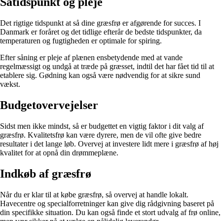
Såtidspunkt og pleje
Det rigtige tidspunkt at så dine græsfrø er afgørende for succes. I
Danmark er foråret og det tidlige efterår de bedste tidspunkter, da
temperaturen og fugtigheden er optimale for spiring.
Efter såning er pleje af plænen ensbetydende med at vande
regelmæssigt og undgå at træde på græsset, indtil det har fået tid til at
etablere sig. Gødning kan også være nødvendig for at sikre sund
vækst.
Budgetovervejelser
Sidst men ikke mindst, så er budgettet en vigtig faktor i dit valg af
græsfrø. Kvalitetsfrø kan være dyrere, men de vil ofte give bedre
resultater i det lange løb. Overvej at investere lidt mere i græsfrø af høj
kvalitet for at opnå din drømmeplæne.
Indkøb af græsfrø
Når du er klar til at købe græsfrø, så overvej at handle lokalt.
Havecentre og specialforretninger kan give dig rådgivning baseret på
din specifikke situation. Du kan også finde et stort udvalg af frø online,