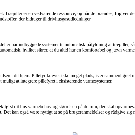
øet. Træpiller er en vedvarende ressource, og når de brændes, frigiver 
dstoffer, der bidrager til drivhusgasudledninger.
eller har indbyggede systemer til automatisk påfyldning af træpiller,
tomatisk, hvilket sikrer, at du altid har en komfortabel og jævn varme
en i dit hjem. Pillefyr kræver ikke meget plads, især sammenlignet med 
t muligt at integrere pillefyret i eksisterende varmesystemer.
. Tjek først dit hus varmebehov og størrelsen på de rum, der skal opvarm
et. Det kan også være nyttigt at se på brugeranmeldelser og rådgive sig 