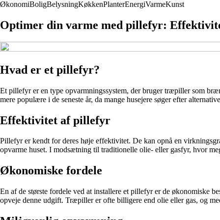
Økonomi
Bolig
Belysning
Køkken
Planter
Energi
Varme
Kunst
Optimer din varme med pillefyr: Effektivite
Hvad er et pillefyr?
Et pillefyr er en type opvarmningssystem, der bruger træpiller som brænd
mere populære i de seneste år, da mange husejere søger efter alternat
Effektivitet af pillefyr
Pillefyr er kendt for deres høje effektivitet. De kan opnå en virkningsgra
opvarme huset. I modsætning til traditionelle olie- eller gasfyr, hvor meg
Økonomiske fordele
En af de største fordele ved at installere et pillefyr er de økonomiske 
opveje denne udgift. Træpiller er ofte billigere end olie eller gas, og me