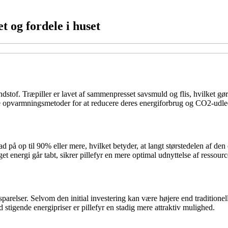
t og fordele i huset
stof. Træpiller er lavet af sammenpresset savsmuld og flis, hvilket gør 
ive opvarmningsmetoder for at reducere deres energiforbrug og CO2-udl
d på op til 90% eller mere, hvilket betyder, at langt størstedelen af den 
et energi går tabt, sikrer pillefyr en mere optimal udnyttelse af ressourc
besparelser. Selvom den initial investering kan være højere end traditio
d stigende energipriser er pillefyr en stadig mere attraktiv mulighed.